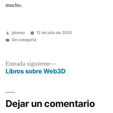
mucho.
Publicado
jalonso
12 de julio de 2020
por
Publicado
Sin categoría
en
Entrada
Entrada siguiente
siguiente:
Libros sobre Web3D
Navegación
de
entradas
Dejar un comentario