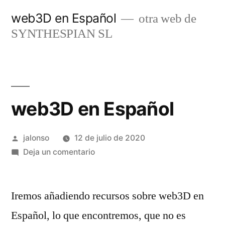
Saltar
web3D en Español
otra web de
al
SYNTHESPIAN SL
contenido
web3D en Español
Publicado
jalonso
12 de julio de 2020
por
en
Deja un comentario
web3D
en
Iremos añadiendo recursos sobre web3D en
Español
Español, lo que encontremos, que no es