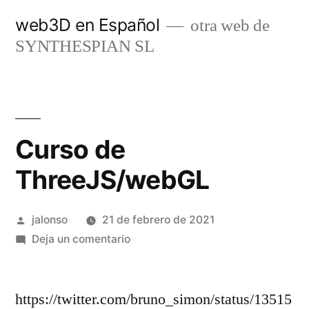
Saltar
web3D en Español
otra web de
al
SYNTHESPIAN SL
contenido
Curso de
ThreeJS/webGL
Publicado
jalonso
21 de febrero de 2021
por
en
Deja un comentario
Curso
de
https://twitter.com/bruno_simon/status/13515
ThreeJS/webGL