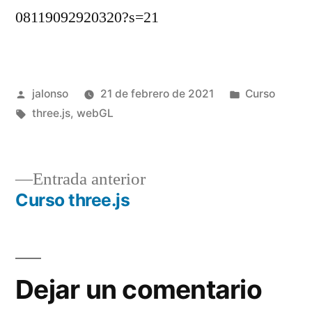
08119092920320?s=21
Publicado
Publicado
jalonso
21 de febrero de 2021
Curso
por
Etiquetas:
en
three.js
,
webGL
Entrada
Entrada anterior
anterior:
Curso three.js
Navegación
de
entradas
Dejar un comentario